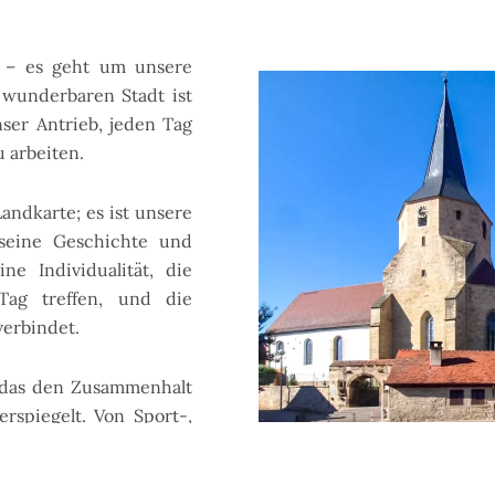
k – es geht um unsere
wunderbaren Stadt ist
ser Antrieb, jeden Tag
 arbeiten.
andkarte; es ist unsere
seine Geschichte und
e Individualität, die
Tag treffen, und die
verbindet.
, das den Zusammenhalt
rspiegelt. Von Sport-,
sozialen Initiativen –
Unsere Wertschätzung für T
 und Zusammenarbeit
Finanzpolitik stehen. Wir wi