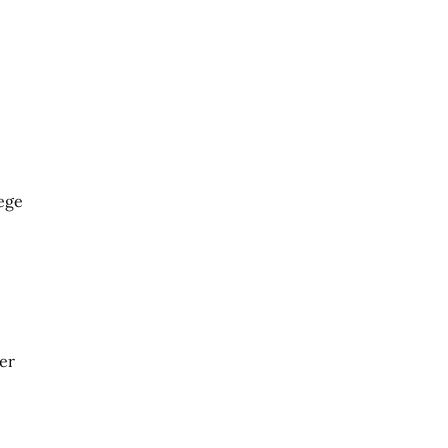
ege
er