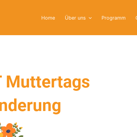
Home
Über uns
Programm
 Muttertags
nderung