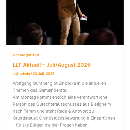
Uncategorized
LLT Aktuell – Juli/August 2025
llt2-admin
/
23 Juli, 2025
Wolfgang Günther gibt Einblicke in die aktuellen
Themen des Gemeinderats:
Am Montag kommt endlich eine verantwortliche
Person des Gutachterausschusses aus Bietigheim
nach Tamm und steht Rede & Antwort zu
Grundsteuer, Grundstücksbewertung & Einsprüchen
– für alle Bürger, die hier Fragen haben.